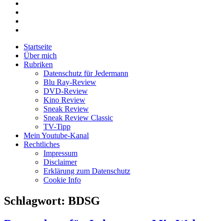
Soundcloud
Last.FM
Youtube
Feed
Startseite
Über mich
Rubriken
Datenschutz für Jedermann
Blu Ray-Review
DVD-Review
Kino Review
Sneak Review
Sneak Review Classic
TV-Tipp
Mein Youtube-Kanal
Rechtliches
Impressum
Disclaimer
Erklärung zum Datenschutz
Cookie Info
Schlagwort:
BDSG