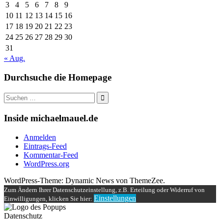
3
4
5
6
7
8
9
10
11
12
13
14
15
16
17
18
19
20
21
22
23
24
25
26
27
28
29
30
31
« Aug.
Durchsuche die Homepage
Suche
nach:
Inside michaelmauel.de
Anmelden
Eintrags-Feed
Kommentar-Feed
WordPress.org
WordPress-Theme: Dynamic News von ThemeZee.
Zum Ändern Ihrer Datenschutzeinstellung, z.B. Erteilung oder Widerruf von
Einstellungen
Einwilligungen, klicken Sie hier:
Datenschutz